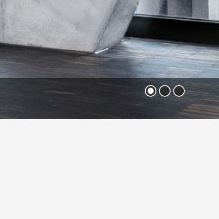
date
Преимущества светодиодных
светильников «LUMO»