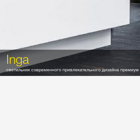
Inga
светильник современного привлекательного дизайна премиум
Новости и статьи
date
Важность реальной экономичности
светильников