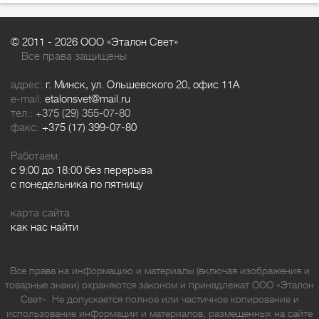
© 2011 -
2026 ООО «Эталон Свет»
Все права защищены
адрес:
г. Минск, ул. Ольшевского 20, офис 11А
e-mail:
etalonsvet@mail.ru
тел.:
+375 (29) 355-07-80
факс:
+375 (17) 399-07-80
Работаем:
с 9:00 до 18:00 без перерыва
с понедельника по пятницу
карта сайта
как нас найти
Все права на информацию и материалы (включая изображения и
товарные знаки) охраняются законом и принадлежат ООО «Эталон
Свет». Не допускается полное или частичное копирование и
использование информации и материалов, размещенных на сайте