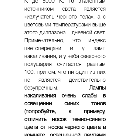
К до 5000 К, то эталонным
источником света является
«излучатель черного тела», а с
цветовыми температурами выше
этого диапазона – дневной свет.
Примечательно, что индекс
цветопередачи и у ламп
накаливания, и у неба северного
полушария считается равным
100, притом, что ни один из них
не является действительно
безупречным.
Лампы
накаливания очень слабы в
освещении синих тонов
(попробуйте, к примеру,
отличить носок темно-синего
цвета от носка черного цвета в
комнате, освещенной лампами