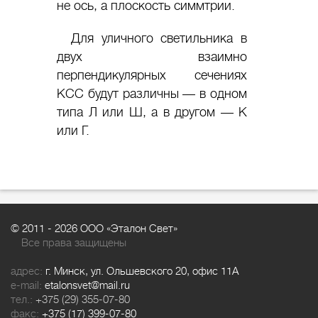
не ось, а плоскость симмтрии.
Для уличного светильника в
двух взаимно
перпендикулярных сечениях
КСС будут различны — в одном
типа Л или Ш, а в другом — К
или Г.
© 2011 -
2026 ООО «Эталон Свет»
Все права защищены
адрес:
г. Минск, ул. Ольшевского 20, офис 11А
e-mail:
etalonsvet@mail.ru
тел.:
+375 (29) 355-07-80
факс:
+375 (17) 399-07-80