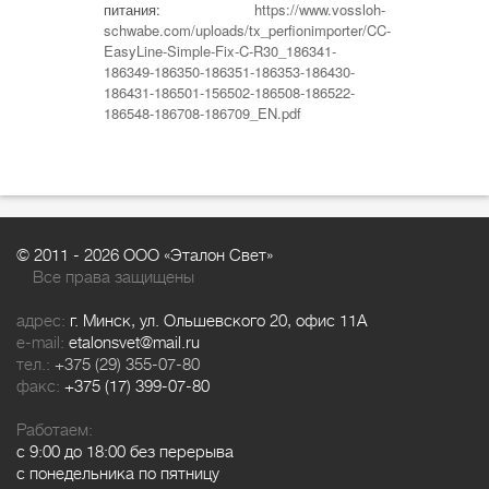
питания:
https://www.vossloh-
schwabe.com/uploads/tx_perfionimporter/CC-
EasyLine-Simple-Fix-C-R30_186341-
186349-186350-186351-186353-186430-
186431-186501-156502-186508-186522-
186548-186708-186709_EN.pdf
© 2011 -
2026 ООО «Эталон Свет»
Все права защищены
адрес:
г. Минск, ул. Ольшевского 20, офис 11А
e-mail:
etalonsvet@mail.ru
тел.:
+375 (29) 355-07-80
факс:
+375 (17) 399-07-80
Работаем:
с 9:00 до 18:00 без перерыва
с понедельника по пятницу