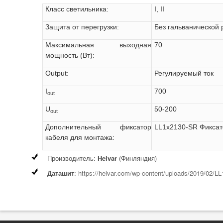
Класс светильника:
I, II
Защита от перегрузки:
Без гальванической 
Максимальная выходная
70
мощность (Вт):
Output:
Регулируемый ток
I
700
out
U
50-200
out
Дополнительный фиксатор
LL1x2130-SR Фиксат
кабеля для монтажа:
Производитель:
Helvar
(Финляндия)
Даташит
:
https://helvar.com/wp-content/uploads/2019/0